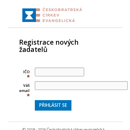
Registrace nových
žadatelů
IČO
(povinné
Váš
pole)
email
(povinné
pole)
© 2018 - 2026 Českobratrská církev evangelická