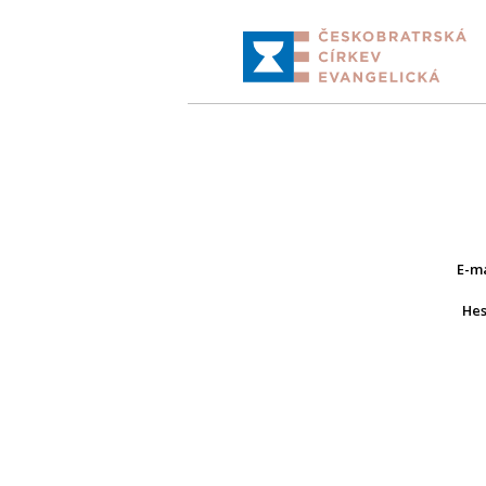
E-m
He