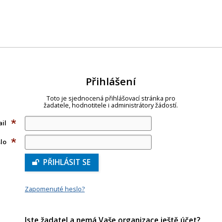
Přihlášení
Toto je sjednocená přihlášovací stránka pro
žadatele, hodnotitele i administrátory žádostí.
ail
(povinné
pole)
slo
(povinné
pole)
PŘIHLÁSIT SE
Zapomenuté heslo?
Jste žadatel a nemá Vaše organizace ještě účet?